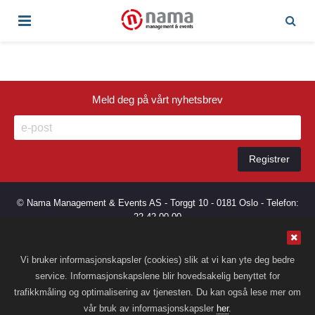
Meld deg på vårt nyhetsbrev
© Nama Management & Events AS - Torggt 10 - 0181 Oslo - Telefon:
22 42 00 00
Nama.no bruker cookies. Ved å fortsette å bruke siden samtykker du
Vi bruker informasjonskapsler (cookies) slik at vi kan yte deg bedre
til dette. Les mer om vår cookiebruk
her
.
service. Informasjonskapslene blir hovedsakelig benyttet for
trafikkmåling og optimalisering av tjenesten. Du kan også lese mer om
vår bruk av informasjonskapsler
her
.