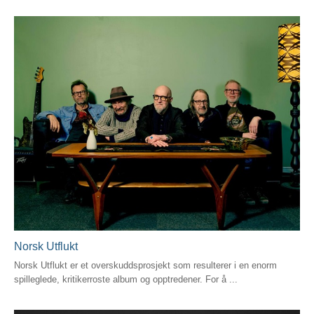
Norsk Utflukt
Norsk Utflukt er et overskuddsprosjekt som resulterer i en enorm
spilleglede, kritikerroste album og opptredener. For å ...