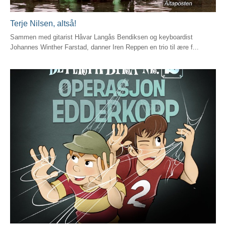
Terje Nilsen, altså!
Sammen med gitarist Håvar Langås Bendiksen og keyboardist
Johannes Winther Farstad, danner Iren Reppen en trio til ære f...