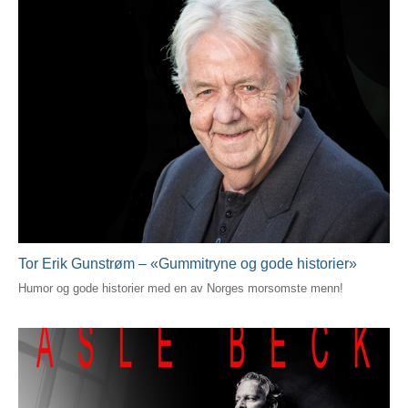
Tor Erik Gunstrøm – «Gummitryne og gode historier»
Humor og gode historier med en av Norges morsomste menn!