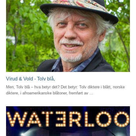
Virud & Vold - Tolv blå,
Men, Tolv blå – hva betyr det? Det betyr: Tolv diktere i blått, norske
diktere, i afroamerikanske blåtoner, fremført av ...