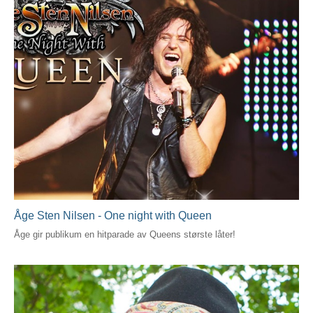
Åge Sten Nilsen - One night with Queen
Åge gir publikum en hitparade av Queens største låter!