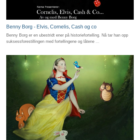
Benny Borg - Elvis, Cornelis, Cash og co
Benny Borg er en ubestridt ener på historiefortelling. Nå tar han opp
suksessforestillingen med fortellingene og låtene ...