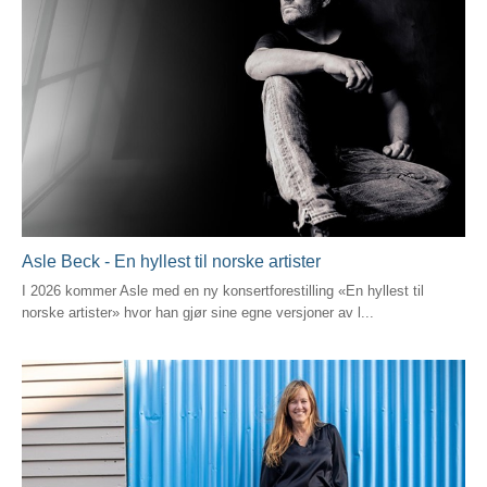
Asle Beck - En hyllest til norske artister
I 2026 kommer Asle med en ny konsertforestilling «En hyllest til
norske artister» hvor han gjør sine egne versjoner av l...