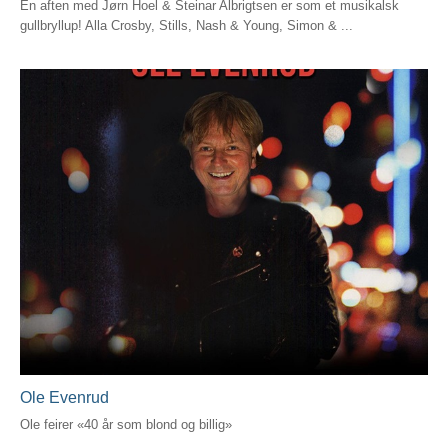
En aften med Jørn Hoel & Steinar Albrigtsen er som et musikalsk
gullbryllup! Alla Crosby, Stills, Nash & Young, Simon & ...
Ole Evenrud
Ole feirer «40 år som blond og billig»