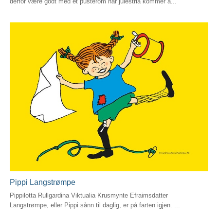
derfor være godt med et pusterom når julestria kommer a...
Pippi Langstrømpe
Pippilotta Rullgardina Viktualia Krusmynte Efraimsdatter
Langstrømpe, eller Pippi sånn til daglig, er på farten igjen. ...