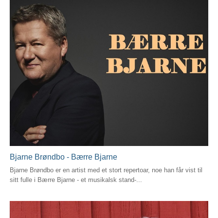
Bjarne Brøndbo - Bærre Bjarne
Bjarne Brøndbo er en artist med et stort repertoar, noe han får vist til
sitt fulle i Bærre Bjarne - et musikalsk stand-...