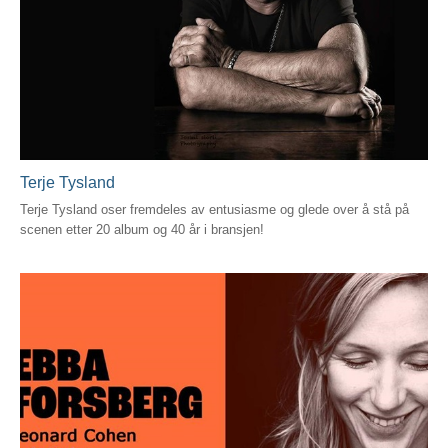
Terje Tysland
Terje Tysland oser fremdeles av entusiasme og glede over å stå på
scenen etter 20 album og 40 år i bransjen!