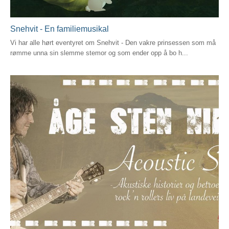
Snehvit - En familiemusikal
Vi har alle hørt eventyret om Snehvit - Den vakre prinsessen som må
rømme unna sin slemme stemor og som ender opp å bo h...