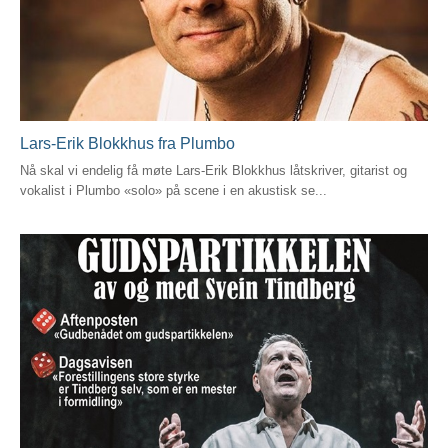
Lars-Erik Blokkhus fra Plumbo
Nå skal vi endelig få møte Lars-Erik Blokkhus låtskriver, gitarist og
vokalist i Plumbo «solo» på scene i en akustisk se...