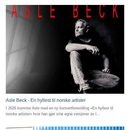
Asle Beck - En hyllest til norske artister
I 2026 kommer Asle med en ny konsertforestilling «En hyllest til
norske artister» hvor han gjør sine egne versjoner av l...