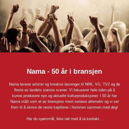
Nama - 50 år i bransjen
Nama leverer artister og kreative løsninger til NRK, VG, TV2 og de
fleste av landets største scener. Vi fokuserer hele tiden på å
kunne produsere nye og aktuelle kulturproduksjoner. I 50 år har
Nama stått som et av bransjens mest seriøse alternativ og vi ser
frem til å skrive de neste kapitlene i historien sammen med deg!
Har du spørsmål, ikke nøl med å ta kontakt…