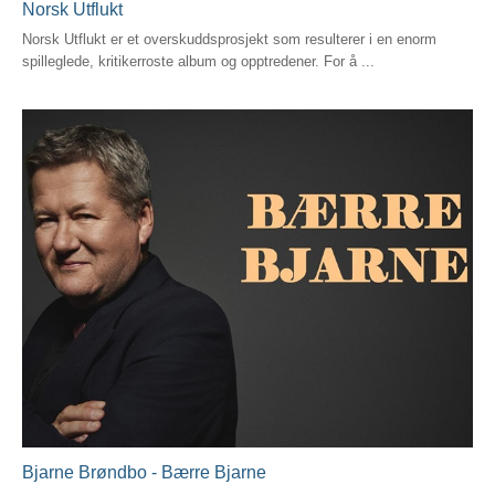
Norsk Utflukt
Norsk Utflukt er et overskuddsprosjekt som resulterer i en enorm
spilleglede, kritikerroste album og opptredener. For å ...
Bjarne Brøndbo - Bærre Bjarne