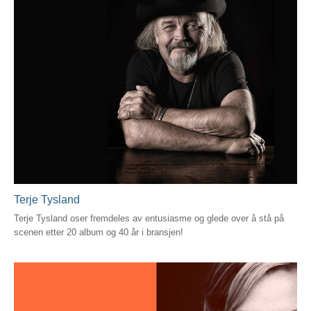
Terje Tysland
Terje Tysland oser fremdeles av entusiasme og glede over å stå på
scenen etter 20 album og 40 år i bransjen!