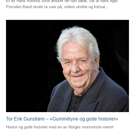
Et av Hans Rotmos siste ønsker før han døde, var at hans eget
Porcelen Band skulle ta vare på, videre utvikle og fortsat...
Tor Erik Gunstrøm – «Gummitryne og gode historier»
Humor og gode historier med en av Norges morsomste menn!