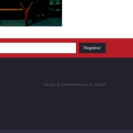
Design
&
implementasjon av Kréatif