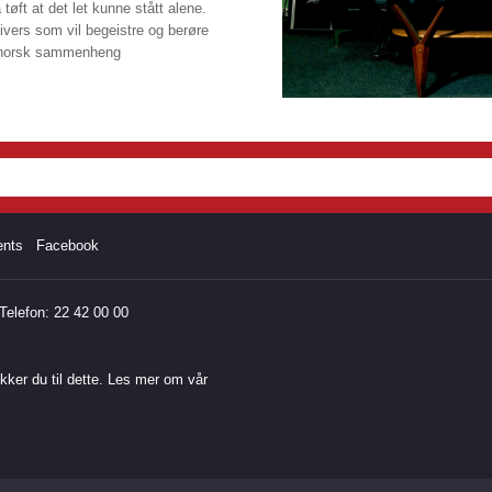
øft at det let kunne stått alene.
ivers som vil begeistre og berøre
i norsk sammenheng
ents
Facebook
elefon: 22 42 00 00
ker du til dette. Les mer om vår