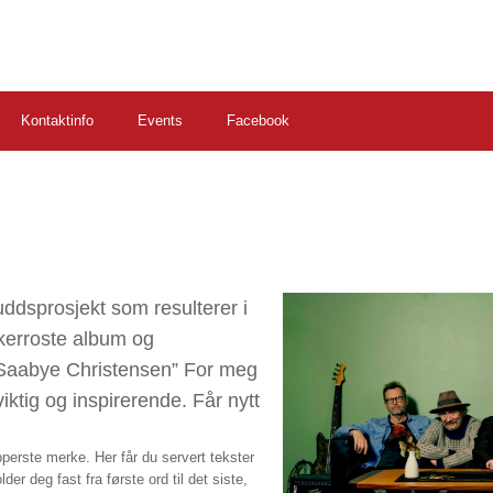
Kontaktinfo
Events
Facebook
uddsprosjekt som resulterer i
ikerroste album og
 Saabye Christensen” For meg
iktig og inspirerende. Får nytt
perste merke. Her får du servert tekster
er deg fast fra første ord til det siste,