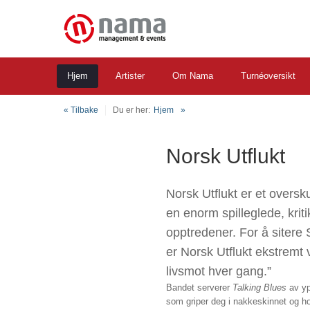
Hjem
Artister
Om Nama
Turnéoversikt
« Tilbake
Du er her:
Hjem
Norsk Utflukt
Norsk Utflukt er et oversk
en enorm spilleglede, krit
opptredener. For å sitere
er Norsk Utflukt ekstremt v
livsmot hver gang.”
Bandet serverer
Talking Blues
av yp
som griper deg i nakkeskinnet og hold