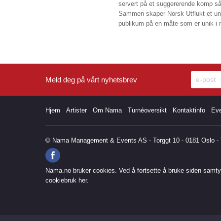
servert på et suggererende komp så t
Sammen skaper Norsk Utflukt
et un
publikum på en måte som er unik 
Meld deg på vårt nyhetsbrev
Hjem
Artister
Om Nama
Turnéoversikt
Kontaktinfo
Ev
© Nama Management & Events AS - Torggt 10 - 0181 Oslo - T
Nama.no bruker cookies. Ved å fortsette å bruke siden samtyk
cookiebruk
her
.