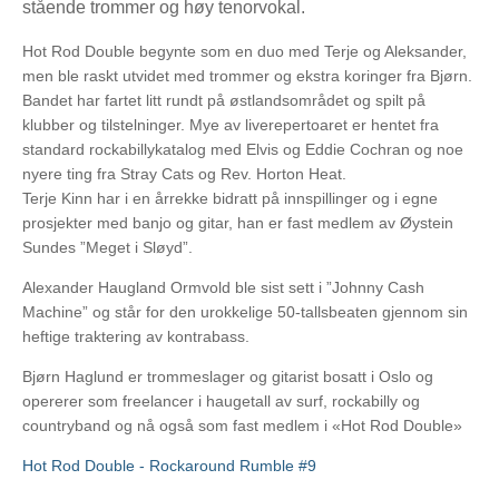
stående trommer og høy tenorvokal.
Hot Rod Double begynte som en duo med Terje og Aleksander,
men ble raskt utvidet med trommer og ekstra koringer fra Bjørn.
Bandet har fartet litt rundt på østlandsområdet og spilt på
klubber og tilstelninger. Mye av liverepertoaret er hentet fra
standard rockabillykatalog med Elvis og Eddie Cochran og noe
nyere ting fra Stray Cats og Rev. Horton Heat.
Terje Kinn har i en årrekke bidratt på innspillinger og i egne
prosjekter med banjo og gitar, han er fast medlem av Øystein
Sundes ”Meget i Sløyd”.
Alexander Haugland Ormvold ble sist sett i ”Johnny Cash
Machine” og står for den urokkelige 50-tallsbeaten gjennom sin
heftige traktering av kontrabass.
Bjørn Haglund er trommeslager og gitarist bosatt i Oslo og
opererer som freelancer i haugetall av surf, rockabilly og
countryband og nå også som fast medlem i «Hot Rod Double»
Hot Rod Double - Rockaround Rumble #9