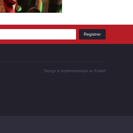
Design
&
implementasjon av Kréatif