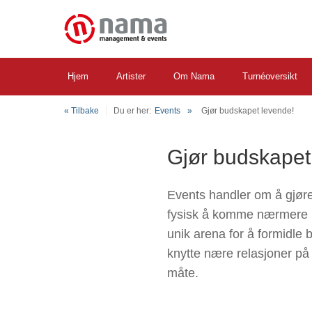
Hjem
Artister
Om Nama
Turnéoversikt
« Tilbake
Du er her:
Events
Gjør budskapet levende!
Gjør budskapet
Events handler om å gjør
fysisk å komme nærmere m
unik arena for å formidle
knytte nære relasjoner på
måte.