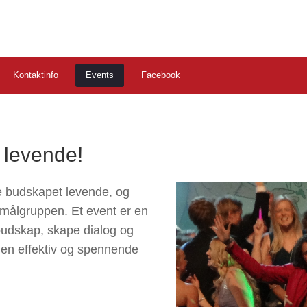
Kontaktinfo
Events
Facebook
 levende!
e budskapet levende, og
ålgruppen. Et event er en
 budskap, skape dialog og
 en effektiv og spennende