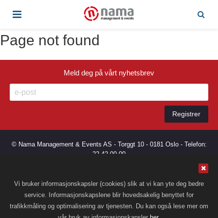
Page not found
Meld deg på vårt nyhetsbrev
© Nama Management & Events AS - Torggt 10 - 0181 Oslo - Telefon:
22 42 00 00
Nama.no bruker cookies. Ved å fortsette å bruke siden samtykker du
Vi bruker informasjonskapsler (cookies) slik at vi kan yte deg bedre
til dette. Les mer om vår cookiebruk
her
.
service. Informasjonskapslene blir hovedsakelig benyttet for
trafikkmåling og optimalisering av tjenesten. Du kan også lese mer om
vår bruk av informasjonskapsler
her
.